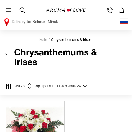
Belarus, Minsk
Main
Chrysanthemums & Irises
Chrysanthemums &
Irises
Фильтр
Сортировать
Показывать
24